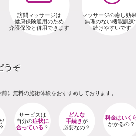
マッサージの癒し効
訪問マッサージは
無理のない機能訓練
健康保険適用のため
続けやすいです
介護保険と併用できます
どうぞ
始前に無料の施術体験をおすすめしております。
サービスは
どんな
料金はいく
が
自分の
症状に
手続き
が
かかるの？
？
合っている
？
必要なの？